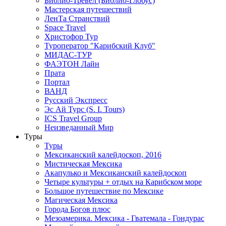
Библио-Тревел (Библио-Глобус)
Мастерская путешествий
ЛенТа Странствий
Space Travel
Христофор Тур
Туроператор "Карибский Клуб"
МИДАС-ТУР
ФАЭТОН Лайн
Прата
Портал
ВАНД
Русский Экспресс
Эс Ай Турс (S. I. Tours)
ICS Travel Group
Неизведанный Мир
Туры
Туры
Мексиканский калейдоскоп, 2016
Мистическая Мексика
Акапулько и Мексиканский калейдоскоп
Четыре культуры + отдых на Карибском море
Большое путешествие по Мексике
Магическая Мексика
Города Богов плюс
Мезоамерика. Мексика - Гватемала - Гондурас