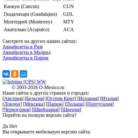
Канкун (Cancun)
CUN
Гвадалахара (Guadalajara)
GDL
Монтеррей (Monterrey)
MTY
Акапулько (Acapulco)
ACA
Смотрите на других наших сайтах:
Авиабилеты в Рим
Авиабилеты в Мадрид
Авиабилеты в Париж
X
© 2003-2026
O-Mexico.ru
Наши сайты о других странах и городах:
[
Австрия
] [
Бельгия
] [
Остров Крит
] [
Испания
] [
Италия
]
X
[
Лондон
] [
Мексика
] [
Париж
] [
Польша
] [
Португалия
]
[
Черногория
] [
Швейцария
] [
Швеция
]
Перейти на полную версию сайта?
X
Да
Нет
Вы открываете мобильную версию сайта.