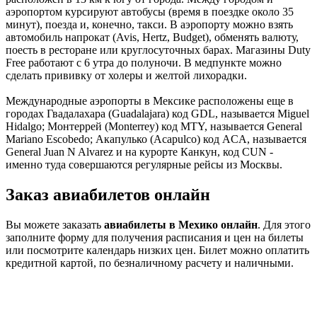
аэропортом курсируют автобусы (время в поездке около 35
минут), поезда и, конечно, такси. В аэропорту можно взять
автомобиль напрокат (Avis, Hertz, Budget), обменять валюту,
поесть в ресторане или круглосуточных барах. Магазины Duty
Free работают с 6 утра до полуночи. В медпункте можно
сделать прививку от холеры и желтой лихорадки.
Международные аэропорты в Мексике расположены еще в
городах Гвадалахара (Guadalajara) код GDL, называется Miguel
Hidalgo; Монтеррей (Monterrey) код MTY, называется General
Mariano Escobedo; Акапулько (Acapulco) код ACA, называется
General Juan N Alvarez и на курорте Канкун, код CUN -
именно туда совершаются регулярные рейсы из Москвы.
Заказ авиабилетов онлайн
Вы можете заказать
авиабилеты в Мехико онлайн
. Для этого
заполните форму для получения расписания и цен на билеты
или посмотрите календарь низких цен. Билет можно оплатить
кредитной картой, по безналичному расчету и наличными.