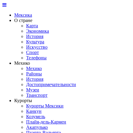
Мексика
О стране
Карта
Экономика
История
Культура
Искусство
Спорт
Телефоны
Мехико
Мехико
Районы
История
Достопримечательности
Музеи
Транспорт
Курорты
Курорты Мексики
Канкун
Козумель
Плайя-дель-Кармен
Акапулько
Пуэрто-Вальярта