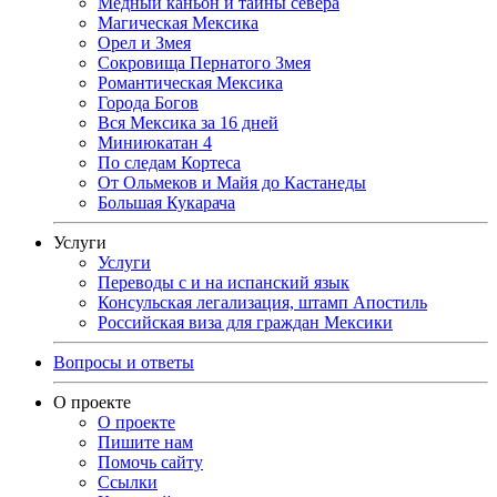
Медный каньон и тайны севера
Магическая Мексика
Орел и Змея
Сокровища Пернатого Змея
Романтическая Мексика
Города Богов
Вся Мексика за 16 дней
Миниюкатан 4
По следам Кортеса
От Ольмеков и Майя до Кастанеды
Большая Кукарача
Услуги
Услуги
Переводы с и на испанский язык
Консульская легализация, штамп Апостиль
Российская виза для граждан Мексики
Вопросы и ответы
О проекте
О проекте
Пишите нам
Помочь сайту
Ссылки