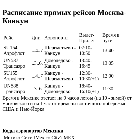
Расписание прямых рейсов Москва-
Канкун
Вылет-
Время в
Рейс
Дни
Аэропорты
Прилет
пути
SU154
Шереметьево -
07:10-
...4..7
13:40
Аэрофлот
Канкун
10:50
UN587
Домодедово -
13:40-
..3..6.
13:05
Трансаэро
Канкун
16:45
SU155
Канкун -
12:30-
...4..7
12:00
Аэрофлот
Шереметьево
10:30(+1)
UN588
Канкун -
18:40-
..3..6.
11:30
Трансаэро
Домодедово
16:10(+1)
Время в Мексике отстает на 9 часов летоы (на 10 - зимой) от
московского и на 1 час от времени восточного побережья
США и Нью-Йорка.
Коды аэропортов Мексики
Мехико Сити (Mexico City)
MEX