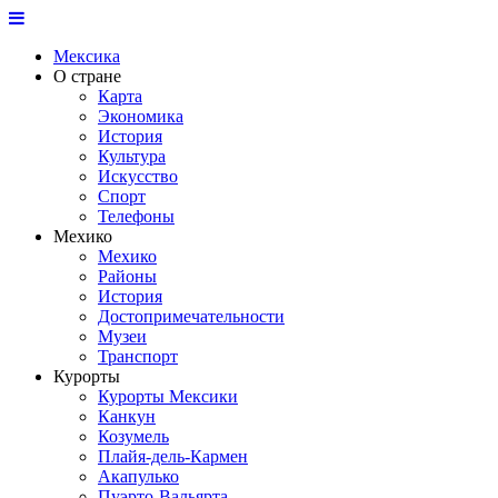
Мексика
О стране
Карта
Экономика
История
Культура
Искусство
Спорт
Телефоны
Мехико
Мехико
Районы
История
Достопримечательности
Музеи
Транспорт
Курорты
Курорты Мексики
Канкун
Козумель
Плайя-дель-Кармен
Акапулько
Пуэрто-Вальярта