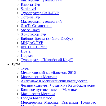
Мастерская путешествий
Квинта-Тур
Sardtravel
Туроператор САН-ТУР
Эстрин Тур
Мастерская путешествий
ЛенТа Странствий
Space Travel
Христофор Тур
Библио-Тревел (Библио-Глобус)
МИДАС-ТУР
ФАЭТОН Лайн
Прата
Портал
Туроператор "Карибский Клуб"
Туры
Туры
Мексиканский калейдоскоп, 2016
Мистическая Мексика
Акапулько и Мексиканский калейдоскоп
Четыре культуры + отдых на Карибском море
Большое путешествие по Мексике
Магическая Мексика
Города Богов плюс
Мезоамерика. Мексика - Гватемала - Гондурас