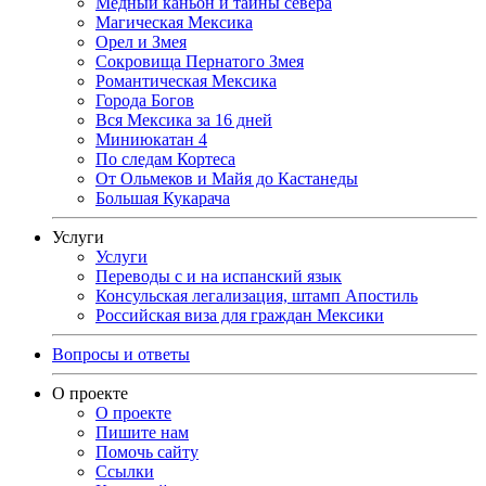
Медный каньон и тайны севера
Магическая Мексика
Орел и Змея
Сокровища Пернатого Змея
Романтическая Мексика
Города Богов
Вся Мексика за 16 дней
Миниюкатан 4
По следам Кортеса
От Ольмеков и Майя до Кастанеды
Большая Кукарача
Услуги
Услуги
Переводы с и на испанский язык
Консульская легализация, штамп Апостиль
Российская виза для граждан Мексики
Вопросы и ответы
О проекте
О проекте
Пишите нам
Помочь сайту
Ссылки