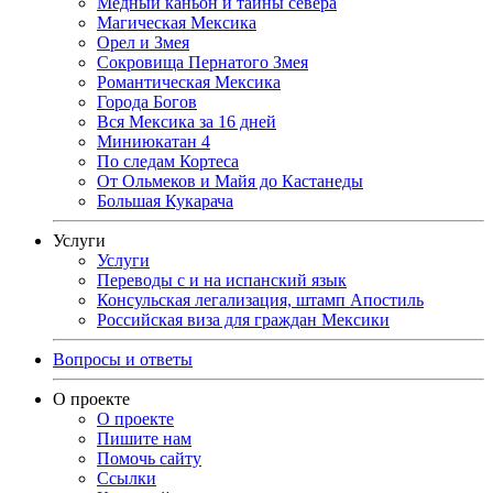
Медный каньон и тайны севера
Магическая Мексика
Орел и Змея
Сокровища Пернатого Змея
Романтическая Мексика
Города Богов
Вся Мексика за 16 дней
Миниюкатан 4
По следам Кортеса
От Ольмеков и Майя до Кастанеды
Большая Кукарача
Услуги
Услуги
Переводы с и на испанский язык
Консульская легализация, штамп Апостиль
Российская виза для граждан Мексики
Вопросы и ответы
О проекте
О проекте
Пишите нам
Помочь сайту
Ссылки