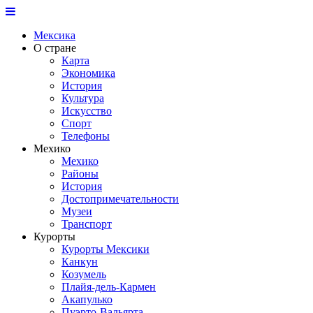
Мексика
О стране
Карта
Экономика
История
Культура
Искусство
Спорт
Телефоны
Мехико
Мехико
Районы
История
Достопримечательности
Музеи
Транспорт
Курорты
Курорты Мексики
Канкун
Козумель
Плайя-дель-Кармен
Акапулько
Пуэрто-Вальярта