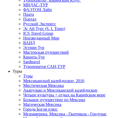
Туроператор "Карибский Клуб"
МИДАС-ТУР
ФАЭТОН Лайн
Прата
Портал
Русский Экспресс
Эс Ай Турс (S. I. Tours)
ICS Travel Group
Неизведанный Мир
ВАНД
Эстрин Тур
Мастерская путешествий
Квинта-Тур
Sardtravel
Туроператор САН-ТУР
Туры
Туры
Мексиканский калейдоскоп, 2016
Мистическая Мексика
Акапулько и Мексиканский калейдоскоп
Четыре культуры + отдых на Карибском море
Большое путешествие по Мексике
Магическая Мексика
Города Богов плюс
Мезоамерика. Мексика - Гватемала - Гондурас