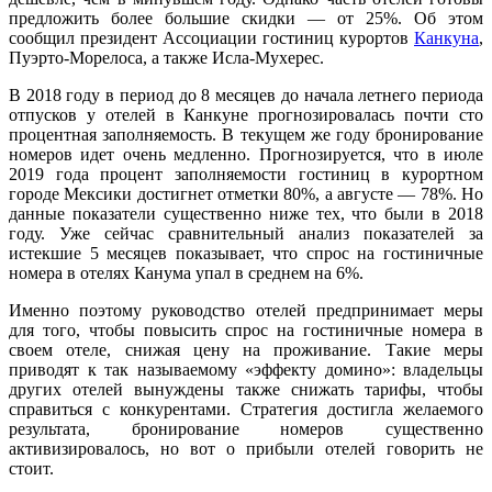
предложить более большие скидки — от 25%. Об этом
сообщил президент Ассоциации гостиниц курортов
Канкуна
,
Пуэрто-Морелоса, а также Исла-Мухерес.
В 2018 году в период до 8 месяцев до начала летнего периода
отпусков у отелей в Канкуне прогнозировалась почти сто
процентная заполняемость. В текущем же году бронирование
номеров идет очень медленно. Прогнозируется, что в июле
2019 года процент заполняемости гостиниц в курортном
городе Мексики достигнет отметки 80%, а августе — 78%. Но
данные показатели существенно ниже тех, что были в 2018
году. Уже сейчас сравнительный анализ показателей за
истекшие 5 месяцев показывает, что спрос на гостиничные
номера в отелях Канума упал в среднем на 6%.
Именно поэтому руководство отелей предпринимает меры
для того, чтобы повысить спрос на гостиничные номера в
своем отеле, снижая цену на проживание. Такие меры
приводят к так называемому «эффекту домино»: владельцы
других отелей вынуждены также снижать тарифы, чтобы
справиться с конкурентами. Стратегия достигла желаемого
результата, бронирование номеров существенно
активизировалось, но вот о прибыли отелей говорить не
стоит.